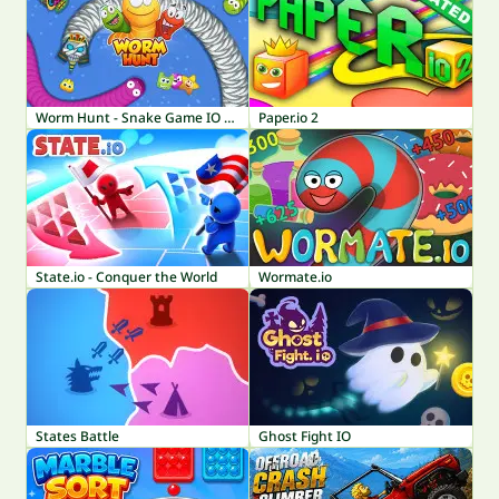
Worm Hunt - Snake Game IO Zone
Paper.io 2
State.io - Conquer the World
Wormate.io
States Battle
Ghost Fight IO