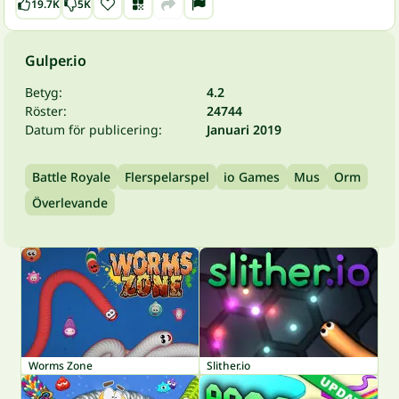
19.7K
5K
Gulper.io
Betyg:
4.2
Röster:
24744
Datum för publicering:
Januari 2019
Battle Royale
Flerspelarspel
io Games
Mus
Orm
Överlevande
Worms Zone
Slither.io