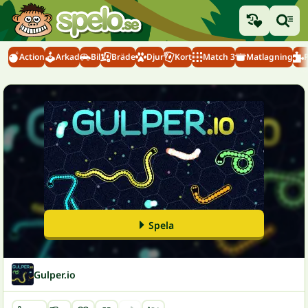
Action
Arkad
Bil
Bräde
Djur
Kort
Match 3
Matlagning
Spela
Gulper.io