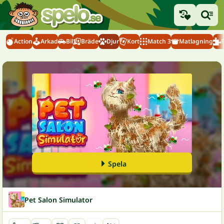
Action
Arkad
Bil
Bräde
Djur
Kort
Match 3
Matlagning
Spela
Pet Salon Simulator