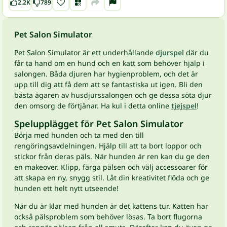
2.2K
789
Pet Salon Simulator
Pet Salon Simulator är ett underhållande
djurspel
där du
får ta hand om en hund och en katt som behöver hjälp i
salongen. Båda djuren har hygienproblem, och det är
upp till dig att få dem att se fantastiska ut igen. Bli den
bästa ägaren av husdjurssalongen och ge dessa söta djur
den omsorg de förtjänar. Ha kul i detta online
tjejspel
!
Spelupplägget för Pet Salon Simulator
Börja med hunden och ta med den till
rengöringsavdelningen. Hjälp till att ta bort loppor och
stickor från deras päls. När hunden är ren kan du ge den
en makeover. Klipp, färga pälsen och välj accessoarer för
att skapa en ny, snygg stil. Låt din kreativitet flöda och ge
hunden ett helt nytt utseende!
När du är klar med hunden är det kattens tur. Katten har
också pälsproblem som behöver lösas. Ta bort flugorna