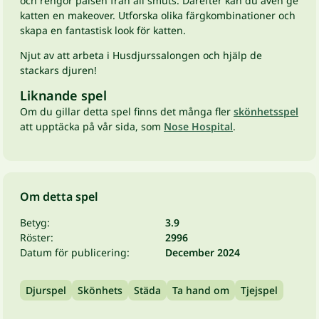
och rengör pälsen från all smuts. Därefter kan du även ge
katten en makeover. Utforska olika färgkombinationer och
skapa en fantastisk look för katten.
Njut av att arbeta i Husdjurssalongen och hjälp de
stackars djuren!
Liknande spel
Om du gillar detta spel finns det många fler
skönhetsspel
att upptäcka på vår sida, som
Nose Hospital
.
Om detta spel
Betyg:
3.9
Röster:
2996
Datum för publicering:
December 2024
Djurspel
Skönhets
Städa
Ta hand om
Tjejspel