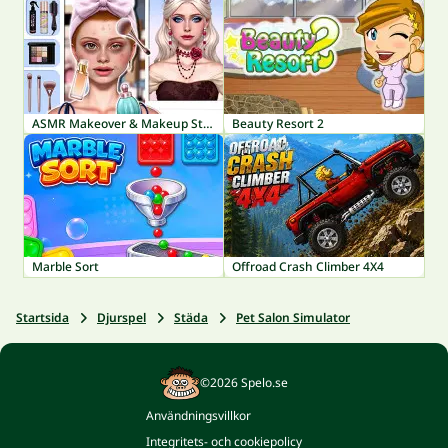
ASMR Makeover & Makeup Studio
Beauty Resort 2
Marble Sort
Offroad Crash Climber 4X4
Startsida
Djurspel
Städa
Pet Salon Simulator
©2026 Spelo.se
Användningsvillkor
Integritets- och cookiepolicy