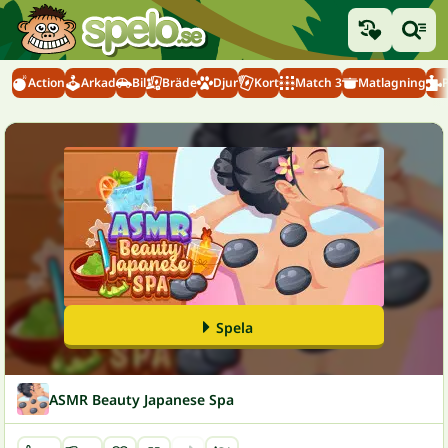
Action
Arkad
Bil
Bräde
Djur
Kort
Match 3
Matlagning
Spela
ASMR Beauty Japanese Spa