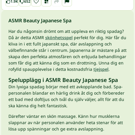
1.9K
652
ASMR Beauty Japanese Spa
Har du någonsin drömt om att uppleva en riktig spadag?
Då är detta ASMR
skönhetsspel
perfekt för dig. Här får du
kliva in i ett fullt japanskt spa, där avslappning och
välbefinnande står i centrum. Japanerna är mästare på att
skapa den perfekta atmosfären och erbjuda behandlingar
som får dig att känna dig som en drottning. Unna dig en
rofylld spaupplevelse i detta kostnadsfria
tjejspel
.
Spelupplägg i ASMR Beauty Japanese Spa
Din lyxiga spadag börjar med ett avkopplande bad. Spa-
personalen blandar en härlig drink åt dig och förbereder
ett bad med doftljus och tvål du själv väljer, allt för att du
ska känna dig helt fantastisk.
Därefter väntar en skön massage. Känn hur musklerna
slappnar av när personalen använder heta stenar för att
lösa upp spänningar och ge extra avslappning.