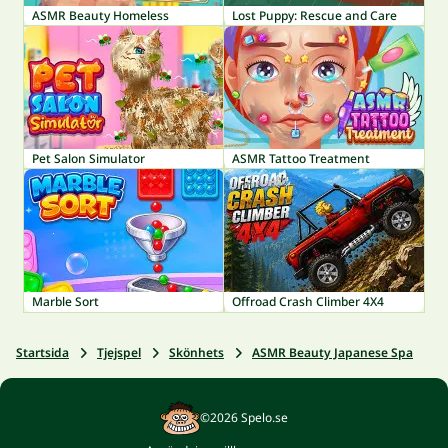
ASMR Beauty Homeless
Lost Puppy: Rescue and Care
Pet Salon Simulator
ASMR Tattoo Treatment
Marble Sort
Offroad Crash Climber 4X4
Startsida
Tjejspel
Skönhets
ASMR Beauty Japanese Spa
©2026 Spelo.se