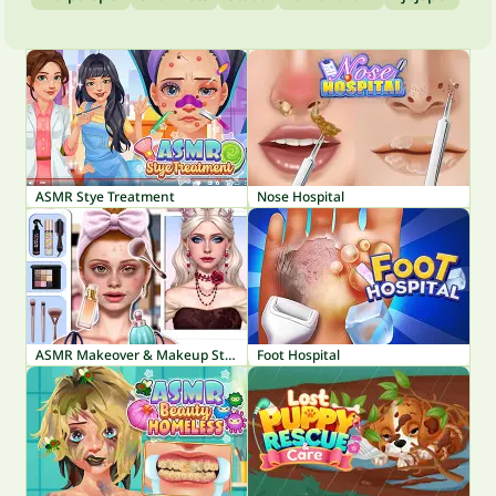
ASMR Stye Treatment
Nose Hospital
ASMR Makeover & Makeup Studio
Foot Hospital