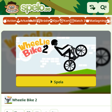
Action
Arkad
Bil
Bräde
Djur
Kort
Match 3
Matlagning
Spela
Wheelie Bike 2