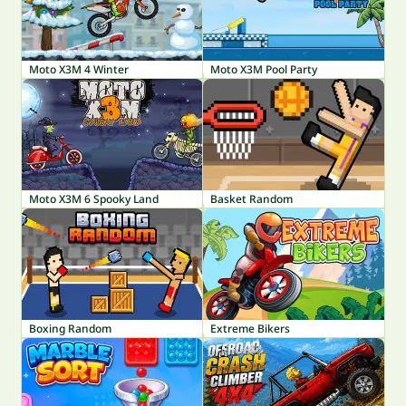
Moto X3M 4 Winter
Moto X3M Pool Party
Moto X3M 6 Spooky Land
Basket Random
Boxing Random
Extreme Bikers