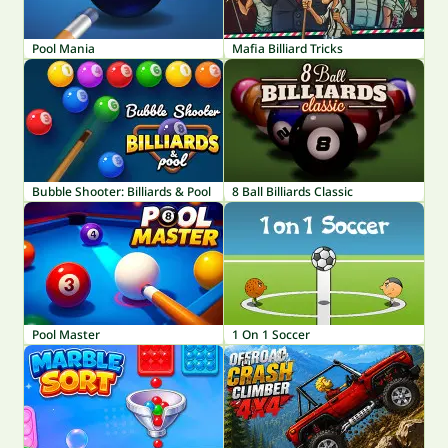
Pool Mania
Mafia Billiard Tricks
Bubble Shooter: Billiards & Pool
8 Ball Billiards Classic
Pool Master
1 On 1 Soccer