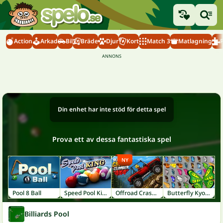
Action
Arkad
Bil
Bräde
Djur
Kort
Match 3
Matlagning
Din enhet har inte stöd för detta spel
Prova ett av dessa fantastiska spel
NY
Pool 8 Ball
Speed Pool King
Offroad Crash Climber 4X4
Butterfly Kyodai
Billiards Pool