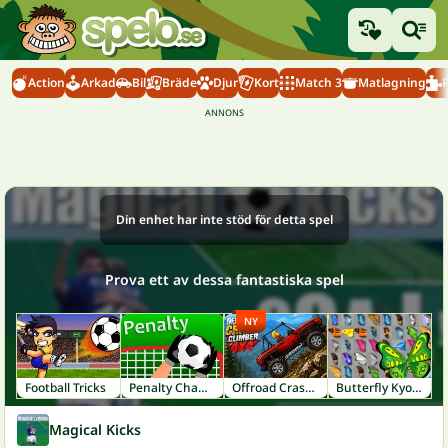
Action
Arkad
Bil
Bräde
Djur
Kort
Match 3
Matlagning
Din enhet har inte stöd för detta spel
Prova ett av dessa fantastiska spel
NY
Football Tricks
Penalty Champs 21
Offroad Crash Climber 4X4
Butterfly Kyodai
Magical Kicks