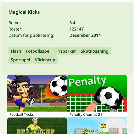
Magical Kicks
Betyg:
3.4
Röster:
122147
Datum för publicering:
December 2014
Flash
Fotbollsspel
Frisparkar
Skottlossning
Sportspel
Världscup
Football Tricks
Penalty Champs 21