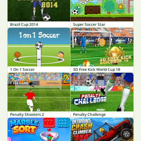
Brazil Cup 2014
Super Soccer Star
1 On 1 Soccer
3D Free Kick World Cup 18
Penalty Shooters 2
Penalty Challenge