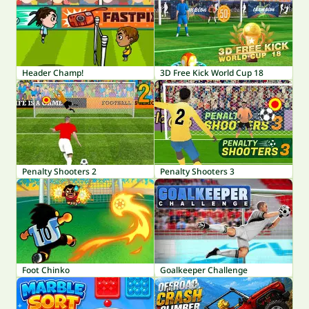
Header Champ!
3D Free Kick World Cup 18
Penalty Shooters 2
Penalty Shooters 3
Foot Chinko
Goalkeeper Challenge