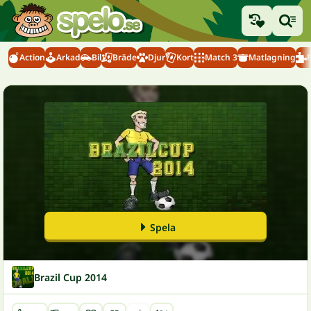
Action
Arkad
Bil
Bräde
Djur
Kort
Match 3
Matlagning
Spela
Brazil Cup 2014