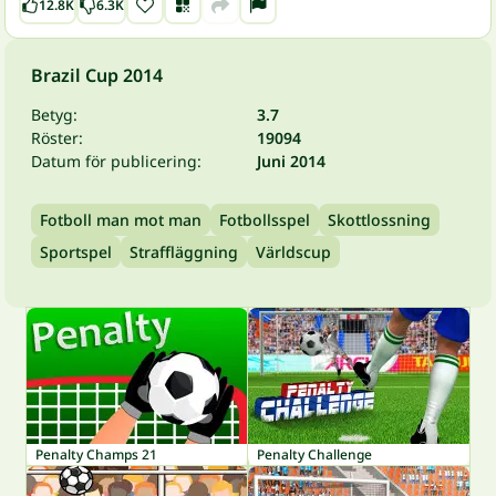
12.8K
6.3K
Brazil Cup 2014
Betyg:
3.7
Röster:
19094
Datum för publicering:
Juni 2014
Fotboll man mot man
Fotbollsspel
Skottlossning
Sportspel
Straffläggning
Världscup
Penalty Champs 21
Penalty Challenge