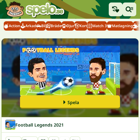
Action
Arkad
Bil
Bräde
Djur
Kort
Match 3
Matlagning
Spela
Football Legends 2021