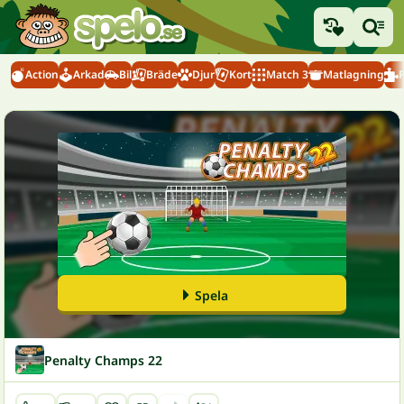
Action
Arkad
Bil
Bräde
Djur
Kort
Match 3
Matlagning
Spela
Penalty Champs 22