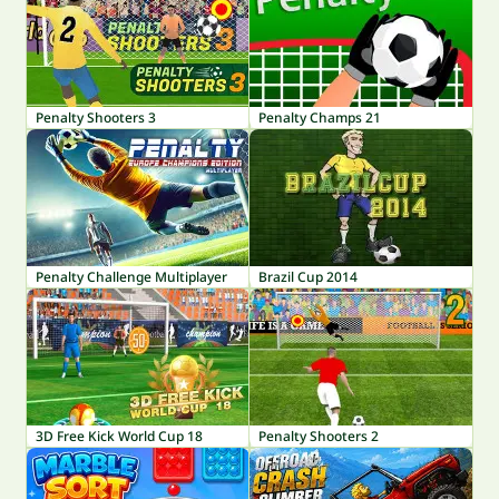
Penalty Shooters 3
Penalty Champs 21
Penalty Challenge Multiplayer
Brazil Cup 2014
3D Free Kick World Cup 18
Penalty Shooters 2