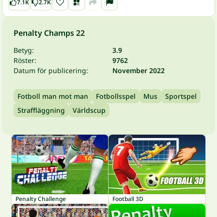
7.1K
2.7K
Penalty Champs 22
Betyg:
3.9
Röster:
9762
Datum för publicering:
November 2022
Fotboll man mot man
Fotbollsspel
Mus
Sportspel
Straffläggning
Världscup
Penalty Challenge
Football 3D