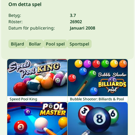
Om detta spel
Betyg:
3.7
Röster:
26902
Datum för publicering:
Januari 2008
Biljard
Bollar
Pool spel
Sportspel
Speed Pool King
Bubble Shooter: Billiards & Pool