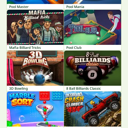
Pool Master
Pool Mania
Mafia Billiard Tricks
Pool Club
3D Bowling
8 Ball Billiards Classic