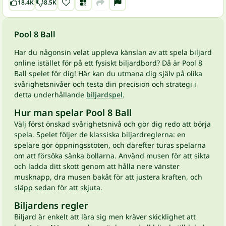
18.4K
8.5K
Pool 8 Ball
Har du någonsin velat uppleva känslan av att spela biljard
online istället för på ett fysiskt biljardbord? Då är Pool 8
Ball spelet för dig! Här kan du utmana dig själv på olika
svårighetsnivåer och testa din precision och strategi i
detta underhållande
biljardspel
.
Hur man spelar Pool 8 Ball
Välj först önskad svårighetsnivå och gör dig redo att börja
spela. Spelet följer de klassiska biljardreglerna: en
spelare gör öppningsstöten, och därefter turas spelarna
om att försöka sänka bollarna. Använd musen för att sikta
och ladda ditt skott genom att hålla nere vänster
musknapp, dra musen bakåt för att justera kraften, och
släpp sedan för att skjuta.
Biljardens regler
Biljard är enkelt att lära sig men kräver skicklighet att