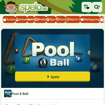
Action
Arkad
Bil
Bräde
Djur
Kort
Match 3
Matlagning
Spela
Pool 8 Ball