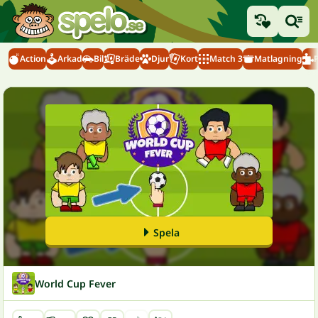
Action
Arkad
Bil
Bräde
Djur
Kort
Match 3
Matlagning
Spela
World Cup Fever