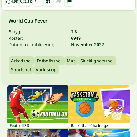
4.9K
2.1K
World Cup Fever
Betyg:
3.8
Röster:
6949
Datum för publicering:
November 2022
Arkadspel
Fotbollsspel
Mus
Skicklighetsspel
Sportspel
Världscup
Football 3D
Basketball Challenge