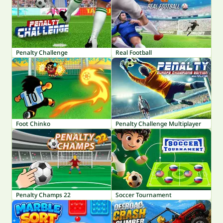
Penalty Challenge
Real Football
Foot Chinko
Penalty Challenge Multiplayer
Penalty Champs 22
Soccer Tournament