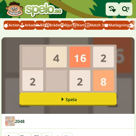
Action
Arkad
Bil
Bräde
Djur
Kort
Match 3
Matlagning
Spela
2048