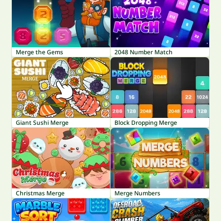
Merge the Gems
2048 Number Match
Giant Sushi Merge
Block Dropping Merge
Christmas Merge
Merge Numbers