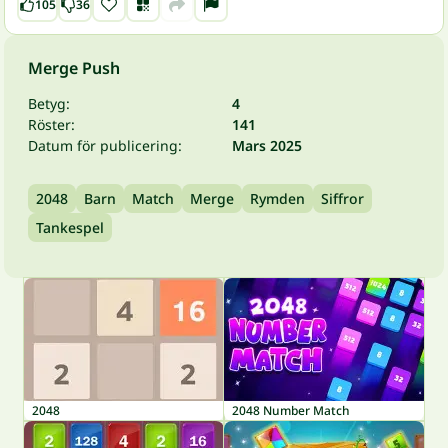
105
36
Merge Push
Betyg:
4
Röster:
141
Datum för publicering:
Mars 2025
2048
Barn
Match
Merge
Rymden
Siffror
Tankespel
2048
2048 Number Match