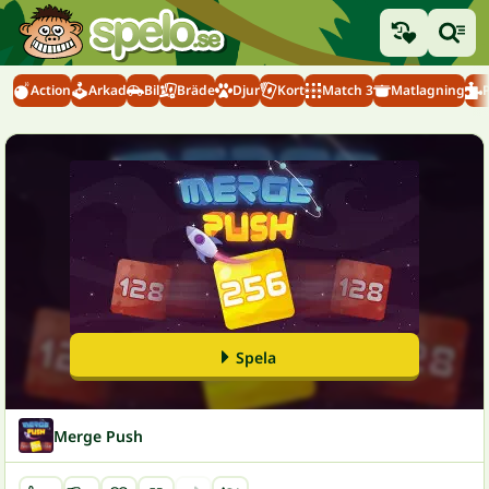
Action
Arkad
Bil
Bräde
Djur
Kort
Match 3
Matlagning
Spela
Merge Push