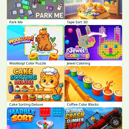
Park Me
Tape Sort 3D
Woolloop! Color Puzzle
Jewel Coloring
Cake Sorting Deluxe
Coffee Color Blocks