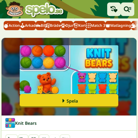
Action
Arkad
Bil
Bräde
Djur
Kort
Match 3
Matlagning
Spela
Knit Bears