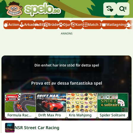
Action
Arkad
Bil
Bräde
Djur
Kort
Match 3
Matlagning
Din enhet har inte stöd för detta spel
Prova ett av dessa fantastiska spel
Formula Racers
Drift Max Pro
Kris Mahjong
Spider Solitaire
NSR Street Car Racing