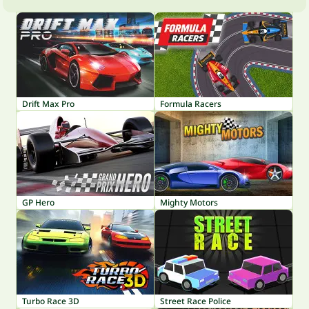
Drift Max Pro
Formula Racers
GP Hero
Mighty Motors
Turbo Race 3D
Street Race Police