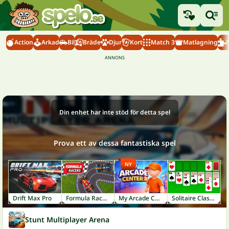
Action
Arkad
Bil
Bräde
Djur
Kort
Match 3
Matlagning
Din enhet har inte stöd för detta spel
Prova ett av dessa fantastiska spel
NY
Drift Max Pro
Formula Racers
My Arcade Center 2
Solitaire Classic
Stunt Multiplayer Arena