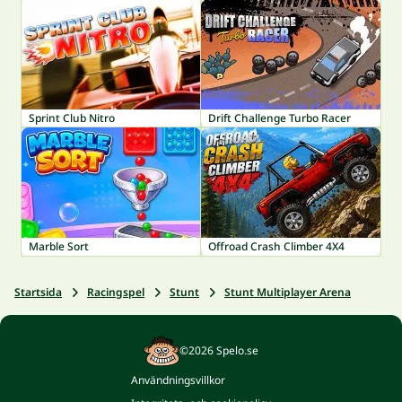
Sprint Club Nitro
Drift Challenge Turbo Racer
Marble Sort
Offroad Crash Climber 4X4
Startsida
Racingspel
Stunt
Stunt Multiplayer Arena
©2026 Spelo.se
Användningsvillkor