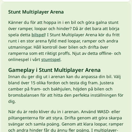
Stunt Multiplayer Arena
Känner du för att hoppa in i en bil och göra galna stunt
över ramper, loopar och hinder? Då är det bara att börja
spela detta
bilspel
! I Stunt Multiplayer Arena kör du fritt
runt i en stor arena fylld med loopar, ramper och andra
utmaningar. Håll kontroll över bilen och drifta över
ramperna som ett riktigt proffs. Njut av detta offline- och
onlinespel i vårt
stuntspel
.
Gameplay i Stunt Multiplayer Arena
Innan du ger dig ut i arenan kan du anpassa din bil. Välj
bland över 15 olika fordon och testa dig fram. Justera
camber på fram- och bakhjulen, höjden på bilen och
bromsbalansen för att hitta den perfekta inställningen för
dig.
När du är redo kliver du in i arenan. Använd WASD- eller
piltangenterna för att styra. Drifta genom att göra skarpa
svängar och samla poäng. Genom att klara loopar, ramper
och andra hinder får du ännu fler poäng. I multiplayer-