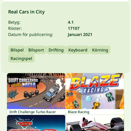
Real Cars in City
Betyg:
4.1
Röster:
17107
Datum för publicering:
Januari 2021
Bilspel
Bilsport
Drifting
Keyboard
Körning
Racingspel
Drift Challenge Turbo Racer
Blaze Racing