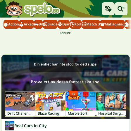
Action
Arkad
Bil
Bräde
Djur
Kort
Match 3
Matlagning
Din enhet har inte stöd för detta spel
Prova ett av dessa fantastiska spel
NY
Drift Challenge Turbo Racer
Blaze Racing
Marble Sort
Hospital Surgeon: Doctor Game
Real Cars in City