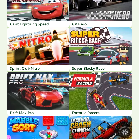
Cars: Lightning Speed
GP Hero
Sprint Club Nitro
Super Blocky Race
Drift Max Pro
Formula Racers