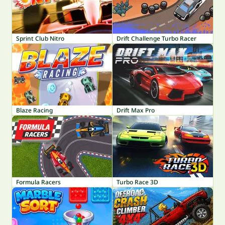
Sprint Club Nitro
Drift Challenge Turbo Racer
Blaze Racing
Drift Max Pro
Formula Racers
Turbo Race 3D