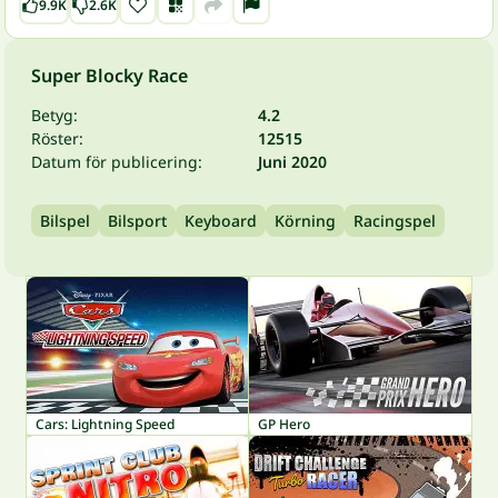
9.9K
2.6K
Super Blocky Race
Betyg:
4.2
Röster:
12515
Datum för publicering:
Juni 2020
Bilspel
Bilsport
Keyboard
Körning
Racingspel
Cars: Lightning Speed
GP Hero