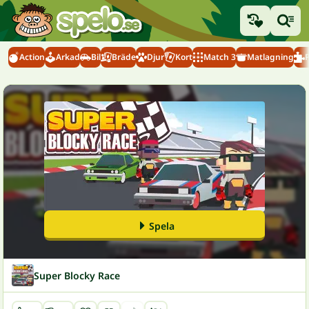
Action
Arkad
Bil
Bräde
Djur
Kort
Match 3
Matlagning
Spela
Super Blocky Race