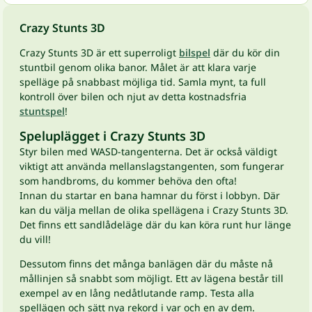
Crazy Stunts 3D
Crazy Stunts 3D är ett superroligt
bilspel
där du kör din
stuntbil genom olika banor. Målet är att klara varje
spelläge på snabbast möjliga tid. Samla mynt, ta full
kontroll över bilen och njut av detta kostnadsfria
stuntspel
!
Speluplägget i Crazy Stunts 3D
Styr bilen med WASD-tangenterna. Det är också väldigt
viktigt att använda mellanslagstangenten, som fungerar
som handbroms, du kommer behöva den ofta!
Innan du startar en bana hamnar du först i lobbyn. Där
kan du välja mellan de olika spellägena i Crazy Stunts 3D.
Det finns ett sandlådeläge där du kan köra runt hur länge
du vill!
Dessutom finns det många banlägen där du måste nå
mållinjen så snabbt som möjligt. Ett av lägena består till
exempel av en lång nedåtlutande ramp. Testa alla
spellägen och sätt nya rekord i var och en av dem.