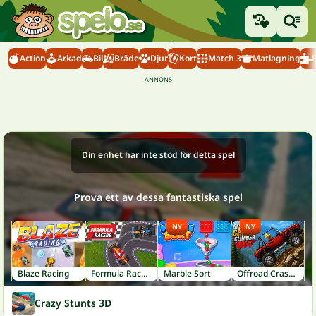
Action
Arkad
Bil
Bräde
Djur
Kort
Match 3
Matlagning
Din enhet har inte stöd för detta spel
Prova ett av dessa fantastiska spel
NY
NY
Blaze Racing
Formula Racers
Marble Sort
Offroad Crash Climber 4X4
Crazy Stunts 3D