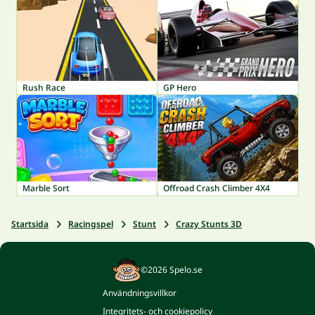
Rush Race
GP Hero
Marble Sort
Offroad Crash Climber 4X4
Startsida
Racingspel
Stunt
Crazy Stunts 3D
©2026 Spelo.se
Användningsvillkor
Integritets- och cookiepolicy