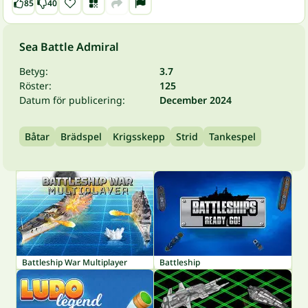
85
40
Sea Battle Admiral
Betyg:
3.7
Röster:
125
Datum för publicering:
December 2024
Båtar
Brädspel
Krigsskepp
Strid
Tankespel
Battleship War Multiplayer
Battleship