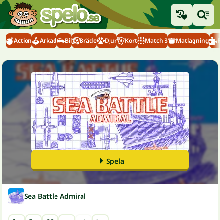
Action
Arkad
Bil
Bräde
Djur
Kort
Match 3
Matlagning
Spela
Sea Battle Admiral