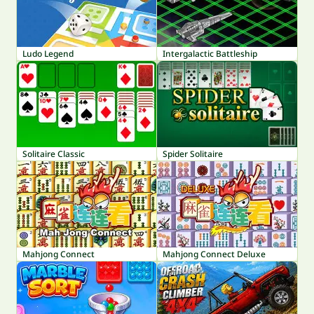
Ludo Legend
Intergalactic Battleship
Solitaire Classic
Spider Solitaire
Mahjong Connect
Mahjong Connect Deluxe