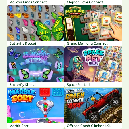
Mojicon Emoji Connect
Mojicon Love Connect
Butterfly Kyodai
Grand Mahjong Connect
Butterfly Shimai
Space Pet Link
Marble Sort
Offroad Crash Climber 4X4