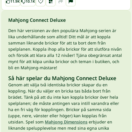
11.9K
10.1K
Mahjong Connect Deluxe
Den här versionen av den populära Mahjong-serien är
lika underhållande som alltid! Ditt mål är att koppla
samman liknande brickor för att ta bort dem från
spelplanen. Koppla ihop alla brickor för att slutföra nivån
och försök att klara alla 12 nivåer! Tjäna obegränsat antal
mynt för att köpa unika brickor och teman i butiken, och
bli en Mahjong-mästare!
Så här spelar du Mahjong Connect Deluxe
Genom att välja två identiska brickor skapar du en
koppling. När du väljer en bricka tas båda bort från
brädet. Tänk på att du inte kan koppla brickor över hela
spelplanen; de måste antingen vara intill varandra eller
ha en fri väg för kopplingen. Brickor på samma sida
(uppe, nere, vänster eller höger) kan kopplas från
utsidan. Spel som
Mahjong Dimensions
erbjuder en
liknande spelupplevelse men med sina egna unika