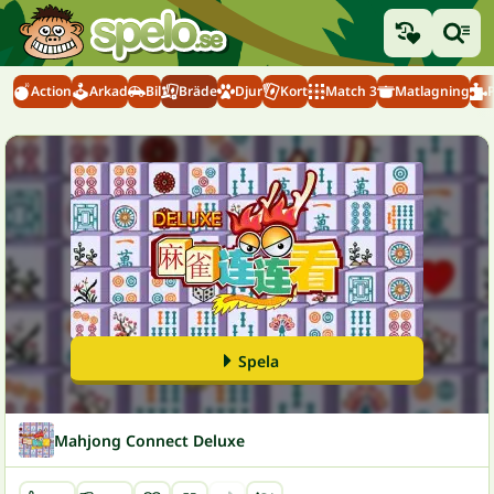
Action
Arkad
Bil
Bräde
Djur
Kort
Match 3
Matlagning
Spela
Mahjong Connect Deluxe