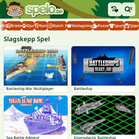
Bil
Bräde
Djur
Kort
Match 3
Matlagning
Pussel
Sport
Tjejer
Slagskepp Spel
Battleship War Multiplayer
Battleship
Sea Battle Admiral
Intergalactic Battleship