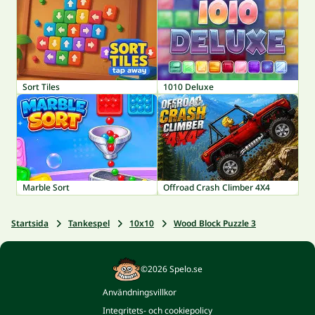
Sort Tiles
1010 Deluxe
Marble Sort
Offroad Crash Climber 4X4
Startsida
Tankespel
10x10
Wood Block Puzzle 3
©2026 Spelo.se
Användningsvillkor
Integritets- och cookiepolicy