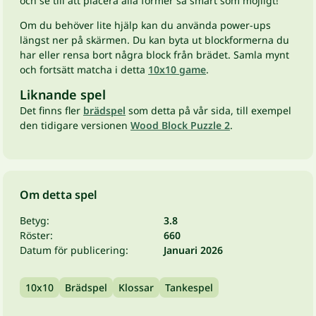
och se till att placera alla former så smart som möjligt!
Om du behöver lite hjälp kan du använda power-ups
längst ner på skärmen. Du kan byta ut blockformerna du
har eller rensa bort några block från brädet. Samla mynt
och fortsätt matcha i detta
10x10 game
.
Liknande spel
Det finns fler
brädspel
som detta på vår sida, till exempel
den tidigare versionen
Wood Block Puzzle 2
.
Om detta spel
Betyg:
3.8
Röster:
660
Datum för publicering:
Januari 2026
10x10
Brädspel
Klossar
Tankespel