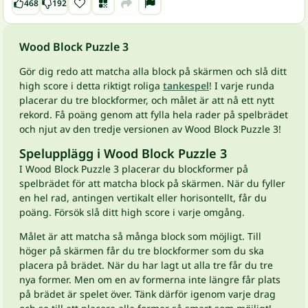
468
192
Wood Block Puzzle 3
Gör dig redo att matcha alla block på skärmen och slå ditt
high score i detta riktigt roliga
tankespel
! I varje runda
placerar du tre blockformer, och målet är att nå ett nytt
rekord. Få poäng genom att fylla hela rader på spelbrädet
och njut av den tredje versionen av Wood Block Puzzle 3!
Spelupplägg i Wood Block Puzzle 3
I Wood Block Puzzle 3 placerar du blockformer på
spelbrädet för att matcha block på skärmen. När du fyller
en hel rad, antingen vertikalt eller horisontellt, får du
poäng. Försök slå ditt high score i varje omgång.
Målet är att matcha så många block som möjligt. Till
höger på skärmen får du tre blockformer som du ska
placera på brädet. När du har lagt ut alla tre får du tre
nya former. Men om en av formerna inte längre får plats
på brädet är spelet över. Tänk därför igenom varje drag