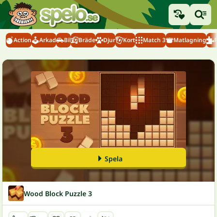
Action
Arkad
Bil
Bräde
Djur
Kort
Match 3
Matlagning
Spela
Wood Block Puzzle 3