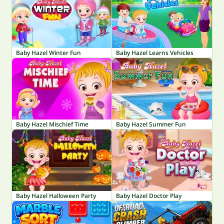
Baby Hazel Winter Fun
Baby Hazel Learns Vehicles
Baby Hazel Mischief Time
Baby Hazel Summer Fun
Baby Hazel Halloween Party
Baby Hazel Doctor Play