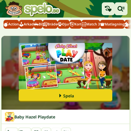
Action
Arkad
Bil
Bräde
Djur
Kort
Match 3
Matlagning
Spela
Baby Hazel Playdate