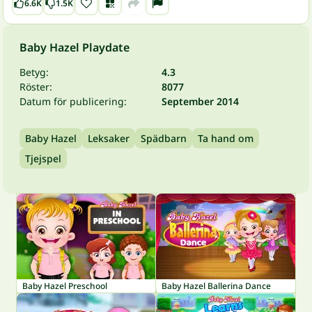
6.6K
1.5K
Baby Hazel Playdate
Betyg:
4.3
Röster:
8077
Datum för publicering:
September 2014
Baby Hazel
Leksaker
Spädbarn
Ta hand om
Tjejspel
Baby Hazel Preschool
Baby Hazel Ballerina Dance