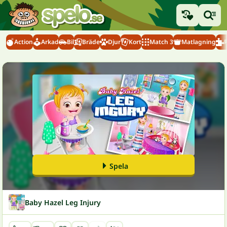
Action
Arkad
Bil
Bräde
Djur
Kort
Match 3
Matlagning
Spela
Baby Hazel Leg Injury