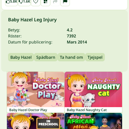
5.8K
1.6K
Baby Hazel Leg Injury
Betyg:
4.2
Röster:
7392
Datum för publicering:
Mars 2014
Baby Hazel
Spädbarn
Ta hand om
Tjejspel
Baby Hazel Doctor Play
Baby Hazel Naughty Cat