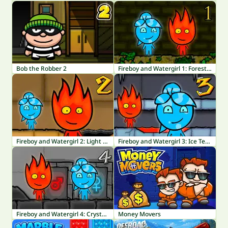
Bob the Robber 2
Fireboy and Watergirl 1: Forest Temple
Fireboy and Watergirl 2: Light Temple
Fireboy and Watergirl 3: Ice Temple
Fireboy and Watergirl 4: Crystal Temple
Money Movers