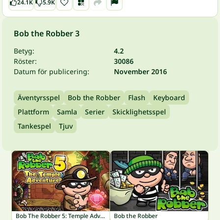
24.1K
5.9K
Bob the Robber 3
Betyg:
4.2
Röster:
30086
Datum för publicering:
November 2016
Äventyrsspel
Bob the Robber
Flash
Keyboard
Plattform
Samla
Serier
Skicklighetsspel
Tankespel
Tjuv
Bob The Robber 5: Temple Adventure
Bob the Robber