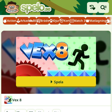
Action
Arkad
Bil
Bräde
Djur
Kort
Match 3
Matlagning
Spela
Vex 8