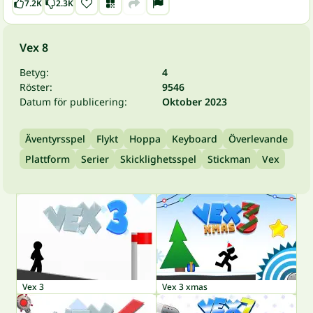
7.2K
2.3K
Vex 8
Betyg:
4
Röster:
9546
Datum för publicering:
Oktober 2023
Äventyrsspel
Flykt
Hoppa
Keyboard
Överlevande
Plattform
Serier
Skicklighetsspel
Stickman
Vex
Vex 3
Vex 3 xmas