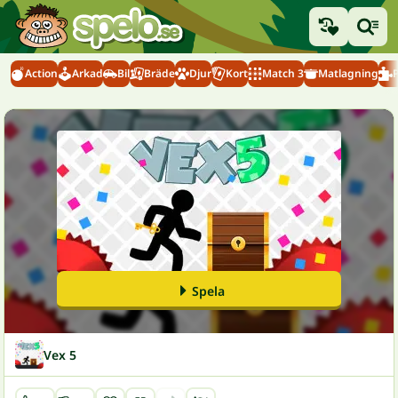
Action
Arkad
Bil
Bräde
Djur
Kort
Match 3
Matlagning
Spela
Vex 5