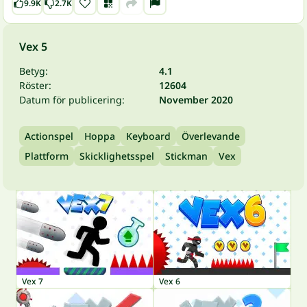
9.9K
2.7K
Vex 5
Betyg:
4.1
Röster:
12604
Datum för publicering:
November 2020
Actionspel
Hoppa
Keyboard
Överlevande
Plattform
Skicklighetsspel
Stickman
Vex
Vex 7
Vex 6