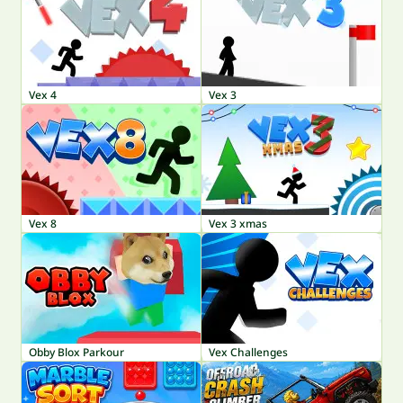
Vex 4
Vex 3
Vex 8
Vex 3 xmas
Obby Blox Parkour
Vex Challenges