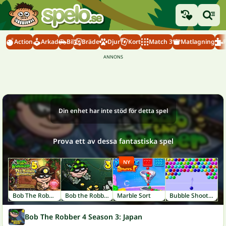
Action
Arkad
Bil
Bräde
Djur
Kort
Match 3
Matlagning
Din enhet har inte stöd för detta spel
Prova ett av dessa fantastiska spel
NY
Bob The Robber 5: Temple Adventure
Bob the Robber 3
Marble Sort
Bubble Shooter
Bob The Robber 4 Season 3: Japan