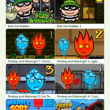
Bob the Robber
Bob the Robber 2
Fireboy and Watergirl 1: Forest Temple
Fireboy and Watergirl 2: Light Temple
Fireboy and Watergirl 3: Ice Temple
Fireboy and Watergirl 4: Crystal Temple