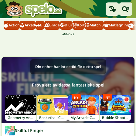
Action
Arkad
Bil
Bräde
Djur
Kort
Match 3
Matlagning
Din enhet har inte stöd för detta spel
Prova ett av dessa fantastiska spel
NY
NY
Geometry Arrow
Basketball Challenge
My Arcade Center 2
Bubble Shooter: Pirate Treasures
Skillful Finger