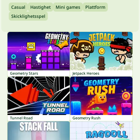
Casual
Hastighet
Mini games
Plattform
Skicklighetsspel
Geometry Stars
Jetpack Heroes
Tunnel Road
Geometry Rush