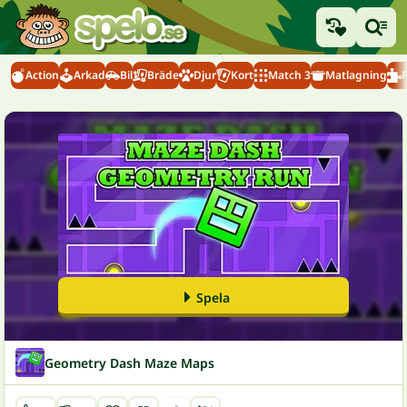
Action
Arkad
Bil
Bräde
Djur
Kort
Match 3
Matlagning
Spela
Geometry Dash Maze Maps