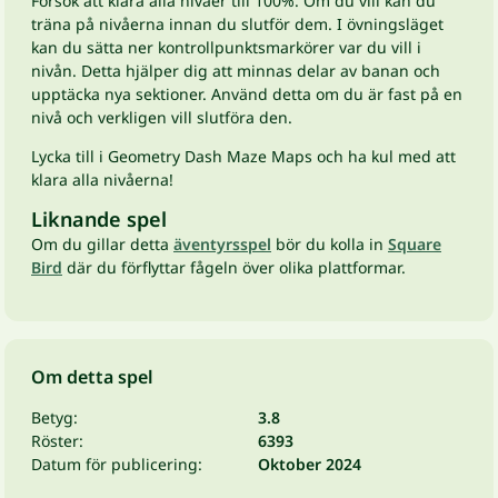
Försök att klara alla nivåer till 100%. Om du vill kan du
träna på nivåerna innan du slutför dem. I övningsläget
kan du sätta ner kontrollpunktsmarkörer var du vill i
nivån. Detta hjälper dig att minnas delar av banan och
upptäcka nya sektioner. Använd detta om du är fast på en
nivå och verkligen vill slutföra den.
Lycka till i Geometry Dash Maze Maps och ha kul med att
klara alla nivåerna!
Liknande spel
Om du gillar detta
äventyrsspel
bör du kolla in
Square
Bird
där du förflyttar fågeln över olika plattformar.
Om detta spel
Betyg:
3.8
Röster:
6393
Datum för publicering:
Oktober 2024