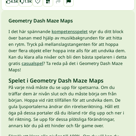
4.5K
1.9K
Geometry Dash Maze Maps
I det här spännande
kompetensspelet
styr du ditt block
över banan med hjälp av musikbakgrunden för att hitta
en rytm. Tryck på mellanslagstangenten för att hoppa
över flera objekt eller hoppa inte alls för att undvika dem.
Kan du klara alla nivåer och bli den bästa spelaren i detta
gratis
casualspel
? Ta reda på det i Geometry Dash Maze
Maps!
Spelet i Geometry Dash Maze Maps
På varje nivå måste du se upp för spetsarna. Om du
träffar dem är nivån slut och du måste börja om från
början. Hoppa vid rätt tillfällen för att undvika dem. De
gula ljusportalerna ändrar din rörelseriktning. Håll ett
öga på dessa portaler då du ibland rör dig upp och ner i
fel riktning. Se upp för dessa plötsliga förändringar,
annars kör du på ett hinder och får game over.