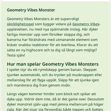
Geometry Vibes Monster
Geometry Vibes Monsters är ett superroligt
skicklighetsspel
som bygger vidare på
Geometry Vibes
-
upplevelsen, nu med nya spännande inslag. Här dyker
farliga monster upp som försöker stoppa dig, och
banorna har förändrats med utmanande element som
kräver snabba reaktioner för att överleva. Klarar du att
sätta en ny highscore och ta dig så långt som möjligt?
Testa själv!
Hur man spelar Geometry Vibes Monsters
I spelet styr du ett rymdskepp genom banan. Skeppet
sjunker automatiskt, och du trycker på musknappen eller
mellanslag för att flyga uppåt. Släpp för att sjunka igen
och manövrera dig fram genom nivån.
Längs vägen kommer hinder som block och spikar att
dyka upp. Vidrör dem inte, då är det game over. Dessutom
dyker monstret själv upp med jämna mellanrum på höger
sida. När det visar sig förvandlas både toppen och botten