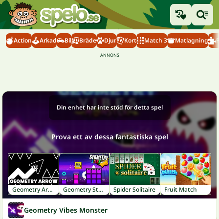
Action
Arkad
Bil
Bräde
Djur
Kort
Match 3
Matlagning
Din enhet har inte stöd för detta spel
Prova ett av dessa fantastiska spel
Geometry Arrow
Geometry Stars
Spider Solitaire
Fruit Match
Geometry Vibes Monster