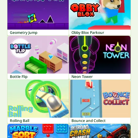
Geometry Jump
Obby Blox Parkour
Bottle Flip
Neon Tower
Rolling Ball
Bounce and Collect