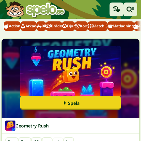
Action
Arkad
Bil
Bräde
Djur
Kort
Match 3
Matlagning
Spela
Geometry Rush