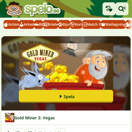
Action
Arkad
Bil
Bräde
Djur
Kort
Match 3
Matlagning
Spela
Gold Miner 3: Vegas