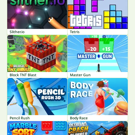
Slither.io
Tetris
Block TNT Blast
Master Gun
Pencil Rush
Body Race