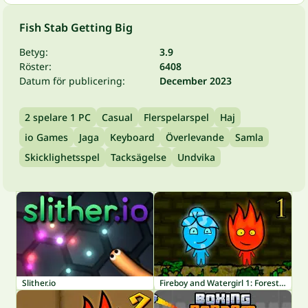
Fish Stab Getting Big
Betyg:
3.9
Röster:
6408
Datum för publicering:
December 2023
2 spelare 1 PC
Casual
Flerspelarspel
Haj
io Games
Jaga
Keyboard
Överlevande
Samla
Skicklighetsspel
Tacksägelse
Undvika
Slither.io
Fireboy and Watergirl 1: Forest Temple