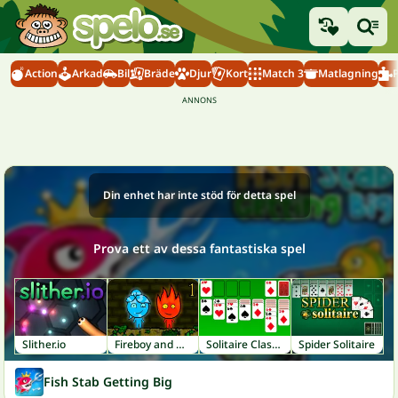
Action
Arkad
Bil
Bräde
Djur
Kort
Match 3
Matlagning
Din enhet har inte stöd för detta spel
Prova ett av dessa fantastiska spel
Slither.io
Fireboy and Watergirl 1: Forest Temple
Solitaire Classic
Spider Solitaire
Fish Stab Getting Big