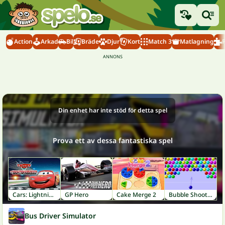
Action
Arkad
Bil
Bräde
Djur
Kort
Match 3
Matlagning
Din enhet har inte stöd för detta spel
Prova ett av dessa fantastiska spel
Cars: Lightning Speed
GP Hero
Cake Merge 2
Bubble Shooter
Bus Driver Simulator