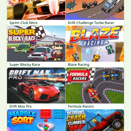
Sprint Club Nitro
Drift Challenge Turbo Racer
Super Blocky Race
Blaze Racing
Drift Max Pro
Formula Racers