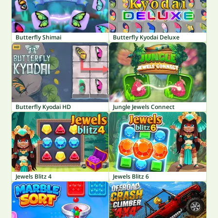
Butterfly Shimai
Butterfly Kyodai Deluxe
Butterfly Kyodai HD
Jungle Jewels Connect
Jewels Blitz 4
Jewels Blitz 6