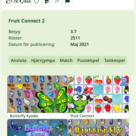
1.7K
844
Fruit Connect 2
Betyg:
3.7
Röster:
2511
Datum för publicering:
Maj 2021
Ansluta
Hjärnjympa
Match
Pusselspel
Tankespel
Butterfly Kyodai
Fruit Connect