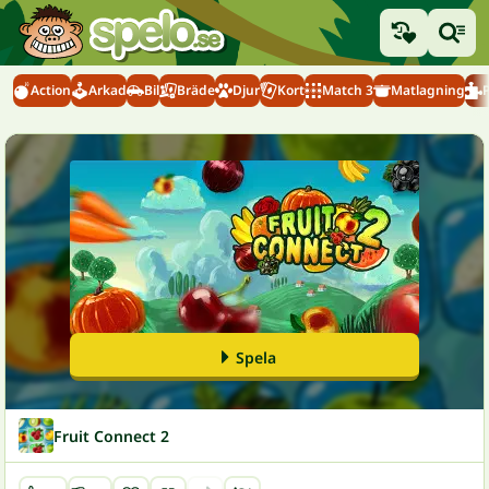
Action
Arkad
Bil
Bräde
Djur
Kort
Match 3
Matlagning
Spela
Fruit Connect 2