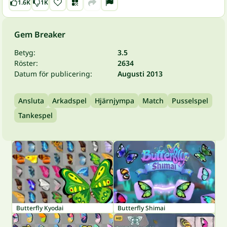
1.6K
1K
Gem Breaker
Betyg:
3.5
Röster:
2634
Datum för publicering:
Augusti 2013
Ansluta
Arkadspel
Hjärnjympa
Match
Pusselspel
Tankespel
Butterfly Kyodai
Butterfly Shimai