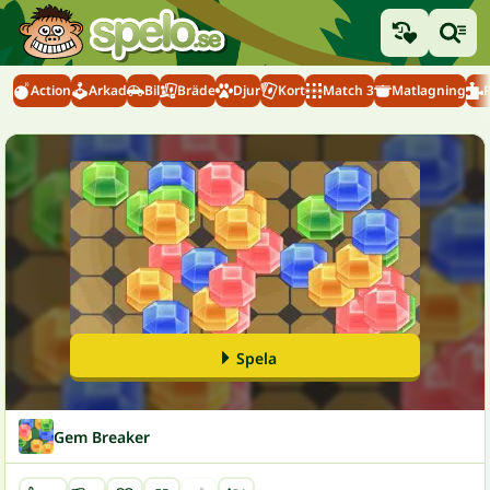
Action
Arkad
Bil
Bräde
Djur
Kort
Match 3
Matlagning
Spela
Gem Breaker