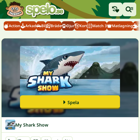
Action
Arkad
Bil
Bräde
Djur
Kort
Match 3
Matlagning
Spela
My Shark Show