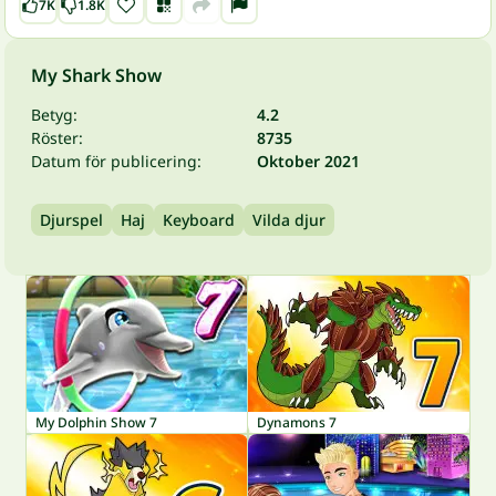
7K
1.8K
My Shark Show
Betyg:
4.2
Röster:
8735
Datum för publicering:
Oktober 2021
Djurspel
Haj
Keyboard
Vilda djur
My Dolphin Show 7
Dynamons 7