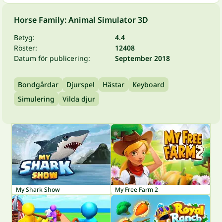
Horse Family: Animal Simulator 3D
Betyg:
4.4
Röster:
12408
Datum för publicering:
September 2018
Bondgårdar
Djurspel
Hästar
Keyboard
Simulering
Vilda djur
My Shark Show
My Free Farm 2