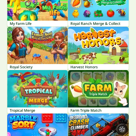
My Farm Life
Royal Ranch Merge & Collect
Royal Society
Harvest Honors
Tropical Merge
Farm Triple Match