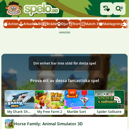
Action
Arkad
Bil
Bräde
Djur
Kort
Match 3
Matlagning
Din enhet har inte stöd för detta spel
Prova ett av dessa fantastiska spel
NY
My Shark Show
My Free Farm 2
Marble Sort
Spider Solitaire
Horse Family: Animal Simulator 3D