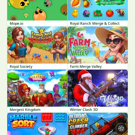
Mope.io
Royal Ranch Merge & Collect
Royal Society
Farm Merge Valley
Mergest Kingdom
Winter Clash 3D