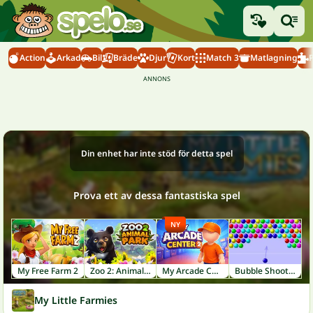
Action
Arkad
Bil
Bräde
Djur
Kort
Match 3
Matlagning
Din enhet har inte stöd för detta spel
Prova ett av dessa fantastiska spel
NY
My Free Farm 2
Zoo 2: Animal Park
My Arcade Center 2
Bubble Shooter
My Little Farmies