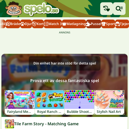
Bil
Bräde
Djur
Kort
Match 3
Matlagning
Pussel
Sport
Tjejer
Din enhet har inte stöd för detta spel
Prova ett av dessa fantastiska spel
Fairyland Merge & Magic
Royal Ranch Merge & Collect
Bubble Shooter
Stylish Nail Art
Tile Farm Story - Matching Game