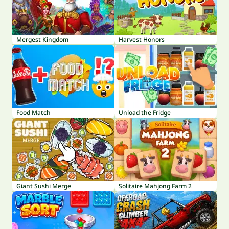
Mergest Kingdom
Harvest Honors
Food Match
Unload the Fridge
Giant Sushi Merge
Solitaire Mahjong Farm 2