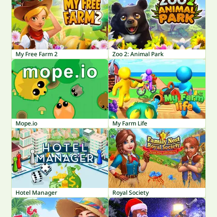
My Free Farm 2
Zoo 2: Animal Park
Mope.io
My Farm Life
Hotel Manager
Royal Society