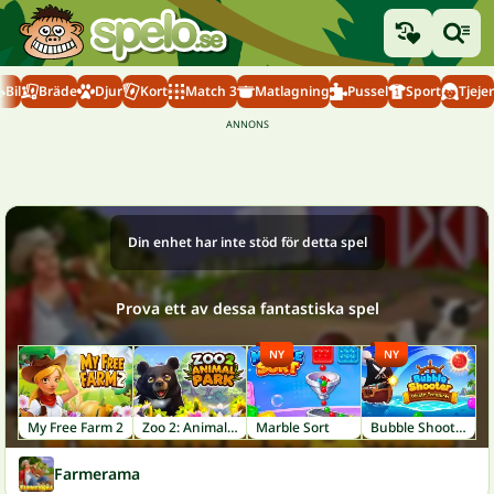
Bil
Bräde
Djur
Kort
Match 3
Matlagning
Pussel
Sport
Tjejer
Din enhet har inte stöd för detta spel
Prova ett av dessa fantastiska spel
NY
NY
My Free Farm 2
Zoo 2: Animal Park
Marble Sort
Bubble Shooter: Pirate Treasures
Farmerama