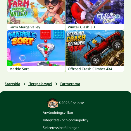
Farm Merge Valley
Winter Clash 3D
Marble Sort
Offroad Crash Climber 4X4
Startsida
Flerspelarspel
Farmerama
©2026 Spelo.se
Användningsvillkor
Integritets- och cookiepolicy
Sekretessinställningar