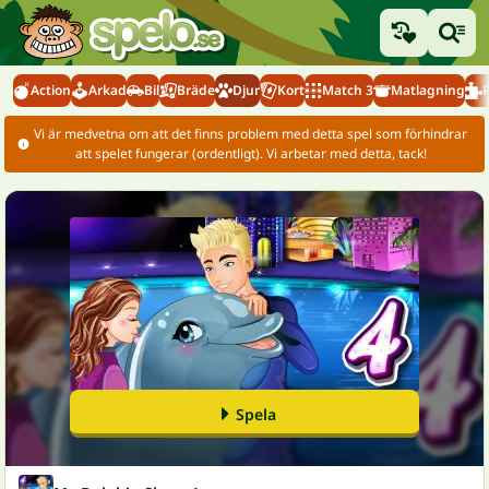
Action
Arkad
Bil
Bräde
Djur
Kort
Match 3
Matlagning
Vi är medvetna om att det finns problem med detta spel som förhindrar
att spelet fungerar (ordentligt). Vi arbetar med detta, tack!
Spela