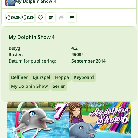
My Dolphin Show 4
36.3K
8.8K
My Dolphin Show 4
Betyg:
4.2
Röster:
45084
Datum för publicering:
September 2014
Delfiner
Djurspel
Hoppa
Keyboard
My Dolphin Show
Serier