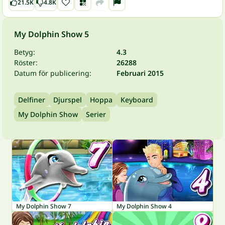
21.5K
4.8K
My Dolphin Show 5
Betyg:
4.3
Röster:
26288
Datum för publicering:
Februari 2015
Delfiner
Djurspel
Hoppa
Keyboard
My Dolphin Show
Serier
My Dolphin Show 7
My Dolphin Show 4