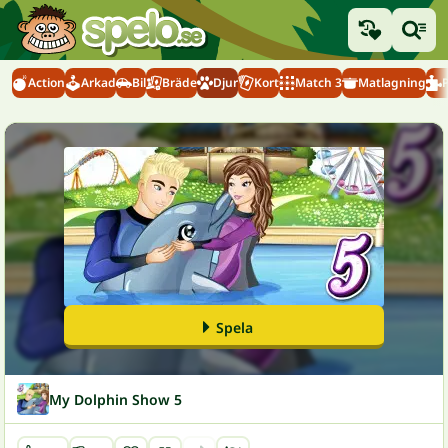
Action
Arkad
Bil
Bräde
Djur
Kort
Match 3
Matlagning
Spela
My Dolphin Show 5