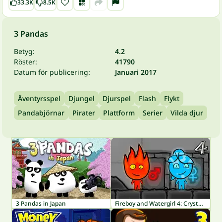
33.3K
8.5K
3 Pandas
Betyg:
4.2
Röster:
41790
Datum för publicering:
Januari 2017
Äventyrsspel
Djungel
Djurspel
Flash
Flykt
Pandabjörnar
Pirater
Plattform
Serier
Vilda djur
3 Pandas in Japan
Fireboy and Watergirl 4: Crystal Temple