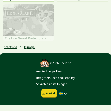
The Lion Guard: Protectors of the Pridelands
Startsida
Djungel
©2026 Spelo.se
Användningsvillkor
Integritets- och cookiepolicy
Sekretessinställningar
Kontakt