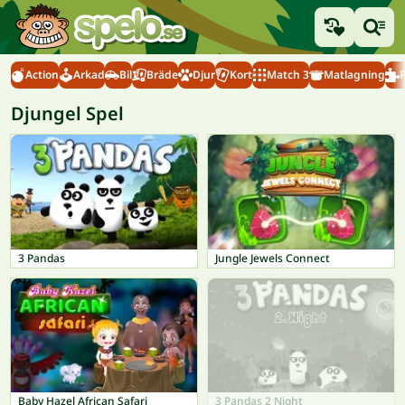
Action
Arkad
Bil
Bräde
Djur
Kort
Match 3
Matlagning
Djungel Spel
3 Pandas
Jungle Jewels Connect
Baby Hazel African Safari
3 Pandas 2 Night