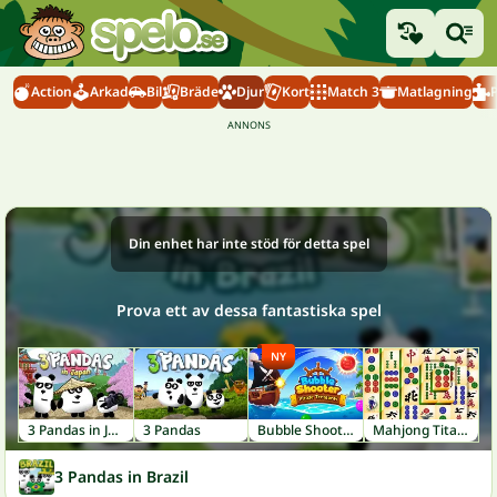
Action
Arkad
Bil
Bräde
Djur
Kort
Match 3
Matlagning
Din enhet har inte stöd för detta spel
Prova ett av dessa fantastiska spel
NY
3 Pandas in Japan
3 Pandas
Bubble Shooter: Pirate Treasures
Mahjong Titans
3 Pandas in Brazil