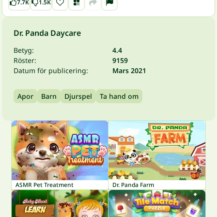
7.7K
1.5K
Dr. Panda Daycare
Betyg:
4.4
Röster:
9159
Datum för publicering:
Mars 2021
Apor
Barn
Djurspel
Ta hand om
ASMR Pet Treatment
Dr. Panda Farm