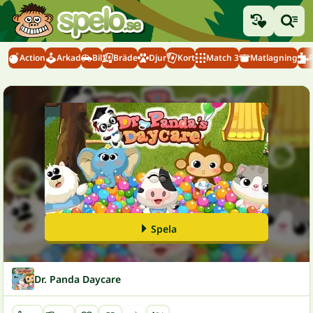
Action
Arkad
Bil
Bräde
Djur
Kort
Match 3
Matlagning
Spela
Dr. Panda Daycare