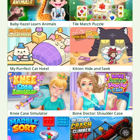
Baby Hazel Learn Animals
Tile Match Puzzle
My Purrfect Cat Hotel
Kitten Hide and Seek
Knee Case Simulator
Bone Doctor: Shoulder Case