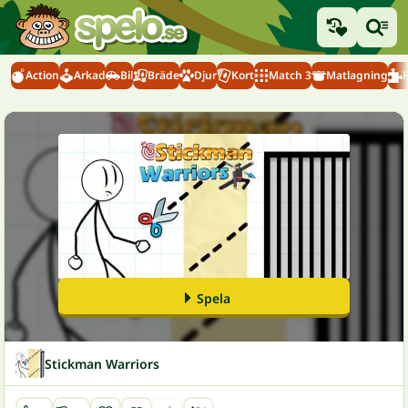
Action
Arkad
Bil
Bräde
Djur
Kort
Match 3
Matlagning
Spela
Stickman Warriors