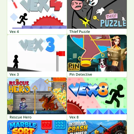
Vex 4
Thief Puzzle
Vex 3
Pin Detective
Rescue Hero
Vex 8