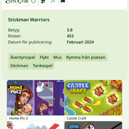
315
138
Stickman Warriors
Betyg:
3.8
Röster:
453
Datum för publicering:
Februari 2024
Äventyrsspel
Flykt
Mus
Rymma från platsen
Stickman
Tankespel
Home Pin 2
Castle Craft